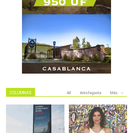
COLUMNAS
All
Antofagasta
Más