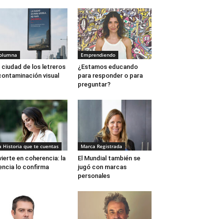
olumna
Emprendiendo
 ciudad de los letreros
¿Estamos educando
contaminación visual
para responder o para
preguntar?
a Historia que te cuentas
Marca Registrada
vierte en coherencia: la
El Mundial también se
encia lo confirma
jugó con marcas
personales