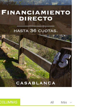
COLUMNAS
All
Más