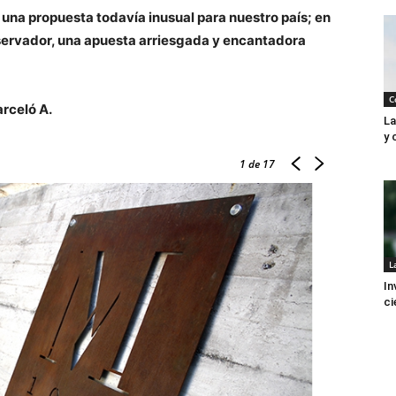
en una propuesta todavía inusual para nuestro país; en
servador, una apuesta arriesgada y encantadora
C
rceló A.
La
y 
1
de 17
L
In
ci