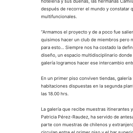
hotelería y sus dueñas, las hermanas Camila
después de recorrer el mundo y constatar q
multifuncionales.
“Armamos el proyecto y de a poco fue saliend
quisimos hacer un club de miembros pero 
para esto… Siempre nos ha costado la defi
diseño, un espacio multidisciplinario donde
galería logramos hacer ese intercambio entr
En un primer piso conviven tiendas, galería 
habitaciones dispuestas en la segunda plan
las 18.00 hrs.
La galería que recibe muestras itinerantes 
Patricia Pérez-Raudez, ha servido de antesa
parte con muestras de chilenos y extranje
circulan entre el primer piso y el bar super