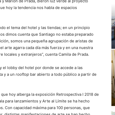
 y Marión de Prada, dieron luz verde al proyecto
ue hoy la tendencia nos habla de espacios
o el tema del hotel y las tiendas; en un principio
nos dimos cuenta que Santiago no estaba preparado
nición, somos una pequeña agrupación de aristas de
 el arte agarra cada día más fuerza y en una nuestra
e locales y extranjeros”, cuenta Camila de Prada.
y el lobby del hotel por donde se accede a las
ta y a un
rooftop
bar abierto a todo público a partir de
y que hoy alberga la exposición Retrospectiva I 2018 de
la para lanzamientos y Arte al Límite se ha hecho
ros. Con capacidad máxima para 100 personas, que
ior, distintas manifestaciones de arte se han hecho