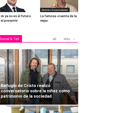
A
Distrito Emprendedor
 IA ya no es el futuro.
La famosa «cuenta de la
 el presente
vieja»
Social & Tell
All
Más
Refugio de Cristo realizó
conversatorio sobre la niñez como
patrimonio de la sociedad