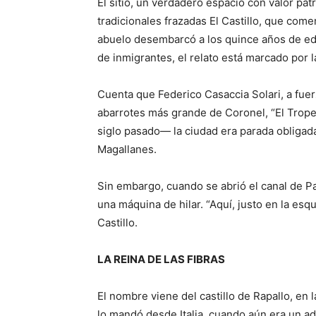
El sitio, un verdadero espacio con valor patr
tradicionales frazadas El Castillo, que com
abuelo desembarcó a los quince años de eda
de inmigrantes, el relato está marcado por l
Cuenta que Federico Casaccia Solari, a fuerz
abarrotes más grande de Coronel, “El Tropez
siglo pasado— la ciudad era parada obligad
Magallanes.
Sin embargo, cuando se abrió el canal de P
una máquina de hilar. “Aquí, justo en la esqu
Castillo.
LA REINA DE LAS FIBRAS
El nombre viene del castillo de Rapallo, en l
lo mandó desde Italia, cuando aún era un ad