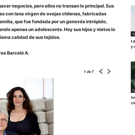
acer negocios, pero ellos no transan lo principal. Sus
s con lana virgen de ovejas chilenas, fabricadas
 familia, que fue fundada por un genovés intrépido,
iendo apenas un adolescente. Hoy sus hijos y nietos lo
C
isma calidad de sus tejidos.
La
y 
rea Barceló A.
1
de 7
L
In
ci