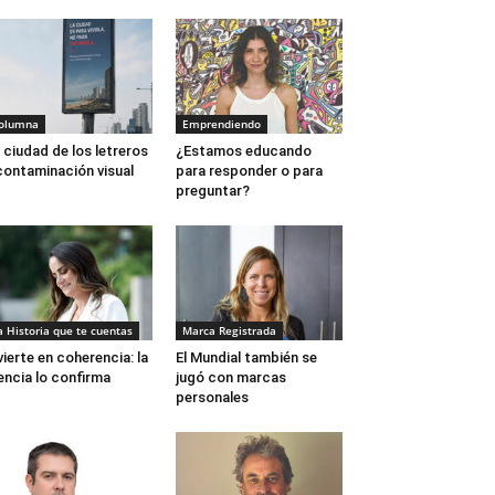
olumna
Emprendiendo
 ciudad de los letreros
¿Estamos educando
contaminación visual
para responder o para
preguntar?
a Historia que te cuentas
Marca Registrada
vierte en coherencia: la
El Mundial también se
encia lo confirma
jugó con marcas
personales