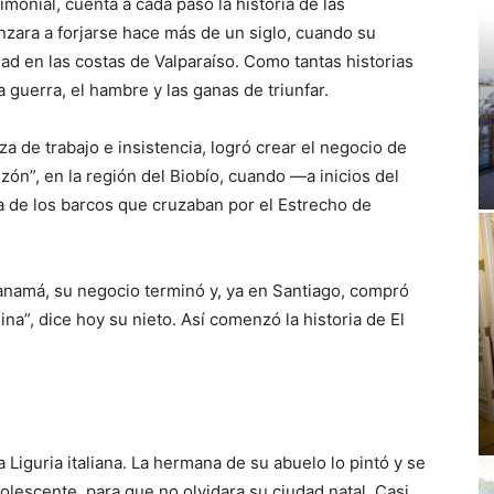
imonial, cuenta a cada paso la historia de las
enzara a forjarse hace más de un siglo, cuando su
d en las costas de Valparaíso. Como tantas historias
a guerra, el hambre y las ganas de triunfar.
a de trabajo e insistencia, logró crear el negocio de
ón”, en la región del Biobío, cuando —a inicios del
a de los barcos que cruzaban por el Estrecho de
anamá, su negocio terminó y, ya en Santiago, compró
ina”, dice hoy su nieto. Así comenzó la historia de El
a Liguria italiana. La hermana de su abuelo lo pintó y se
olescente, para que no olvidara su ciudad natal. Casi