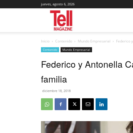
jueves, agosto 6, 2026
Tell
Inicio
Contenido
Mundo Empresarial
Federico y
Magazine
Contenido
Mundo Empresarial
Federico y Antonella Ca
familia
diciembre 18, 2018