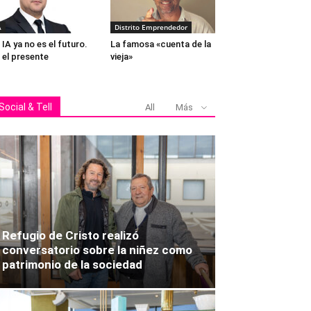
A
Distrito Emprendedor
 IA ya no es el futuro.
La famosa «cuenta de la
 el presente
vieja»
Social & Tell
All
Más
Refugio de Cristo realizó
conversatorio sobre la niñez como
patrimonio de la sociedad