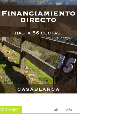
COLUMNAS
All
Más