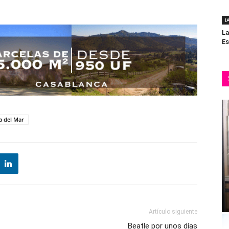
I
La
Es
a del Mar
Artículo siguiente
Beatle por unos días