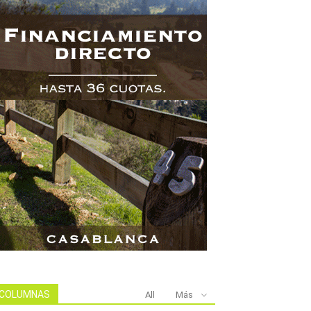
COLUMNAS
All
Más