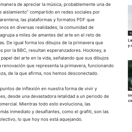
e manera de apreciar la música, probablemente una de
de aislamiento” compartido en redes sociales por
uarentena; las plataformas y formatos PDF que
donos en diversas realidades; la comunidad de
C
agrupa a miles de amantes del arte en el reto de
La
s. De igual forma los dibujos de la primavera que
y 
os por la BBC, resultan esperanzadores. Hockney, a
 papel del arte en la vida, señalando que sus dibujos
 la renovación que representa la primavera, funcionando
eza, de la que afirma, nos hemos desconectado.
untos de inflexión en nuestra forma de vivir y
L
In
es, desde una devastadora letalidad a un periodo de
ci
comercial. Mientras todo esto evoluciona, las
más inmediato y desafiantes, como el grafiti, son las
olectivo, lo que hoy nos está aquejando.