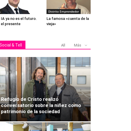
A
Distrito Emprendedor
 IA ya no es el futuro.
La famosa «cuenta de la
 el presente
vieja»
Social & Tell
All
Más
Refugio de Cristo realizó
conversatorio sobre la niñez como
patrimonio de la sociedad