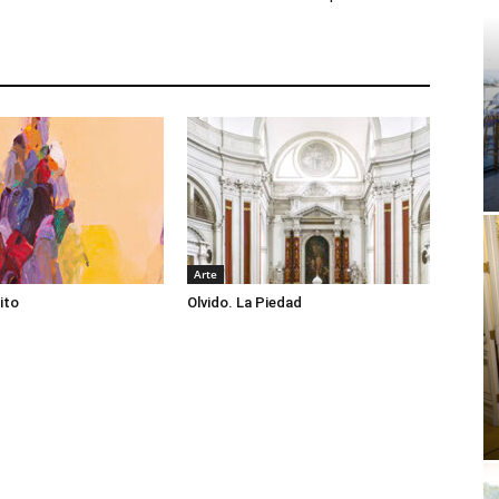
Arte
ito
Olvido. La Piedad