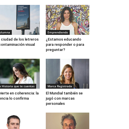
olumna
Emprendiendo
 ciudad de los letreros
¿Estamos educando
contaminación visual
para responder o para
preguntar?
a Historia que te cuentas
Marca Registrada
vierte en coherencia: la
El Mundial también se
encia lo confirma
jugó con marcas
personales