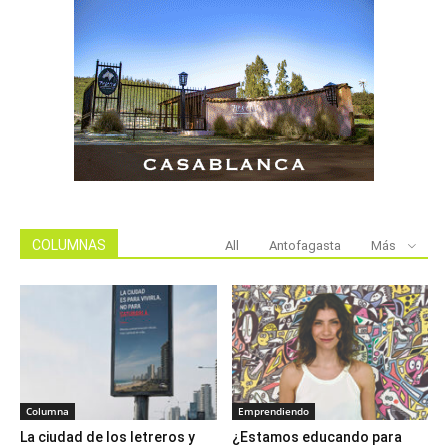
COLUMNAS
All
Antofagasta
Más
Columna
Emprendiendo
La ciudad de los letreros y
¿Estamos educando para