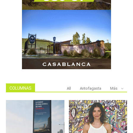
COLUMNAS
All
Antofagasta
Más