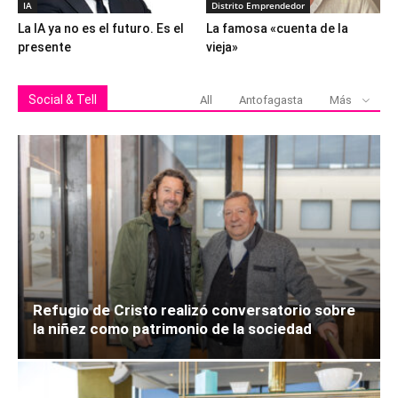
IA
Distrito Emprendedor
La IA ya no es el futuro. Es el
La famosa «cuenta de la
presente
vieja»
Social & Tell
All
Antofagasta
Más
Refugio de Cristo realizó conversatorio sobre
la niñez como patrimonio de la sociedad