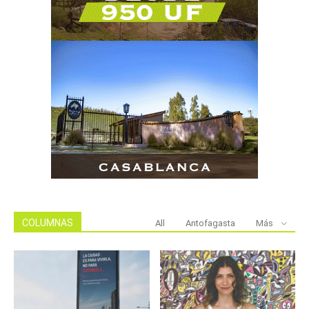
COLUMNAS
All
Antofagasta
Más