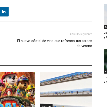
C
La
Artículo siguiente
y 
El nuevo cóctel de vino que refresca tus tardes
de verano
L
In
ci
Noticias