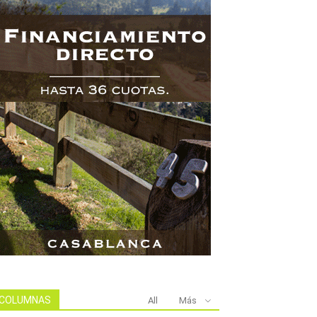
COLUMNAS
All
Más