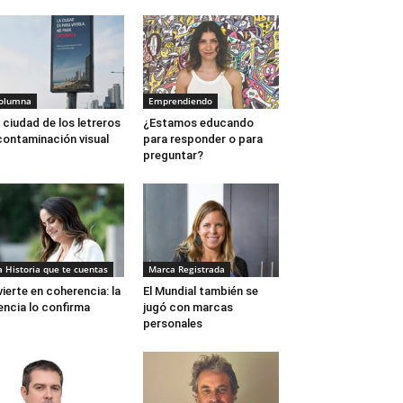
olumna
Emprendiendo
 ciudad de los letreros
¿Estamos educando
contaminación visual
para responder o para
preguntar?
a Historia que te cuentas
Marca Registrada
vierte en coherencia: la
El Mundial también se
encia lo confirma
jugó con marcas
personales