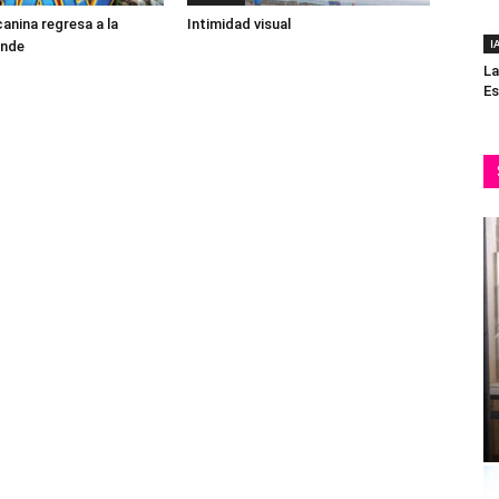
canina regresa a la
Intimidad visual
I
ande
La
Es