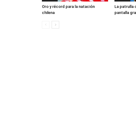
Oro y récord para la natación
La patrulla 
chilena
pantalla gr