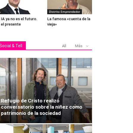
A
Distrito Emprendedor
 IA ya no es el futuro.
La famosa «cuenta de la
 el presente
vieja»
Social & Tell
All
Más
Refugio de Cristo realizó
conversatorio sobre la niñez como
patrimonio de la sociedad