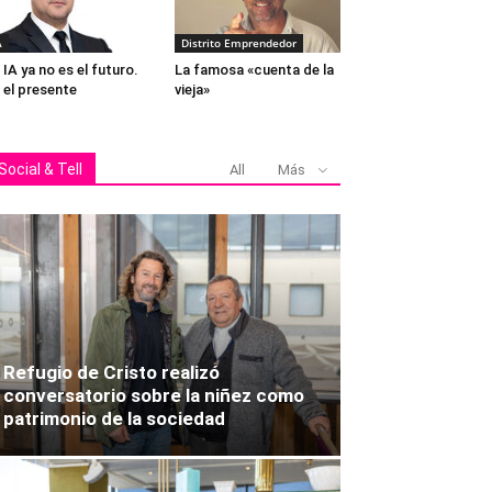
A
Distrito Emprendedor
 IA ya no es el futuro.
La famosa «cuenta de la
 el presente
vieja»
Social & Tell
All
Más
Clemente, Víctor y C
Refugio de Cristo realizó
conversatorio sobre la niñez como
patrimonio de la sociedad