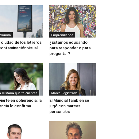
olumna
Emprendiendo
 ciudad de los letreros
¿Estamos educando
contaminación visual
para responder o para
preguntar?
a Historia que te cuentas
Marca Registrada
vierte en coherencia: la
El Mundial también se
encia lo confirma
jugó con marcas
personales