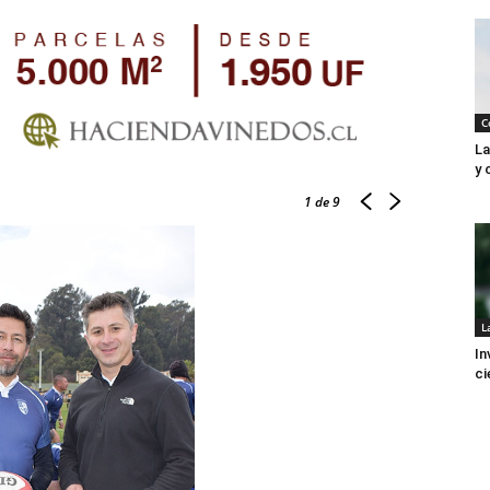
C
La
y 
1
de 9
L
In
ci