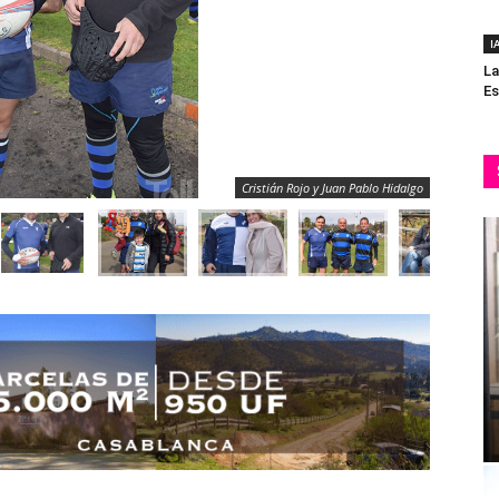
I
La
Es
Cristián Rojo y Juan Pablo Hidalgo