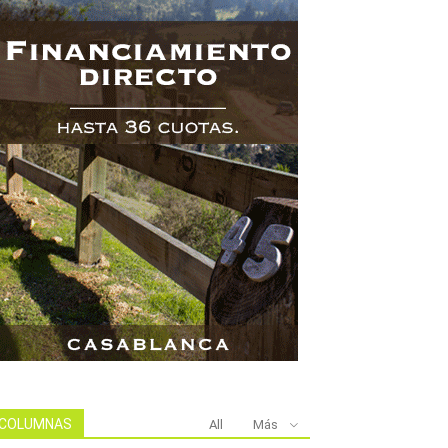
COLUMNAS
All
Más