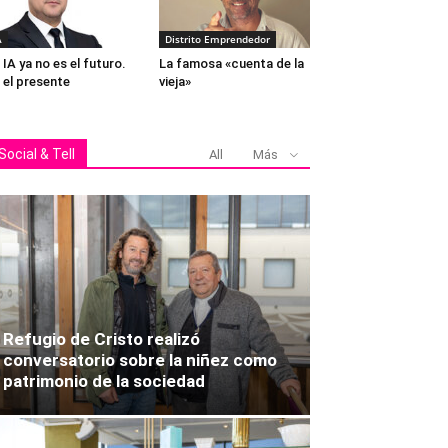
A
Distrito Emprendedor
 IA ya no es el futuro.
La famosa «cuenta de la
 el presente
vieja»
Social & Tell
All
Más
Refugio de Cristo realizó
conversatorio sobre la niñez como
patrimonio de la sociedad