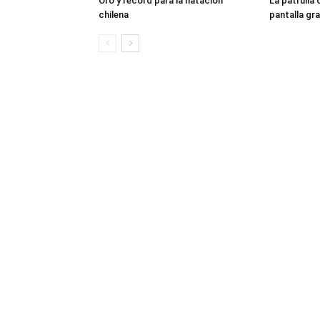
Oro y récord para la natación
La patrulla 
chilena
pantalla gr