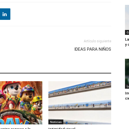
C
La
Artículo siguiente
y 
IDEAS PARA NIÑOS
L
In
ci
Noticias