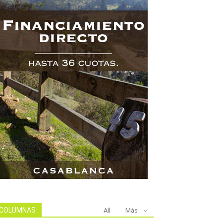
COLUMNAS
All
Más