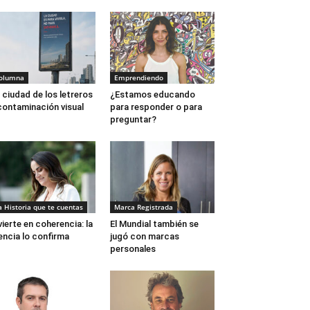
olumna
Emprendiendo
 ciudad de los letreros
¿Estamos educando
contaminación visual
para responder o para
preguntar?
a Historia que te cuentas
Marca Registrada
vierte en coherencia: la
El Mundial también se
encia lo confirma
jugó con marcas
personales