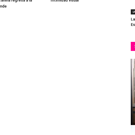
canina regresa a la
Intimidad visual
ande
I
La
Es