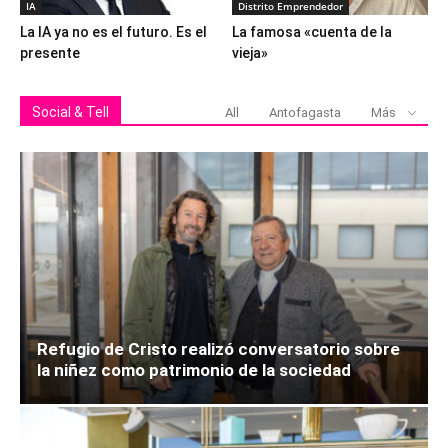
IA
Distrito Emprendedor
La IA ya no es el futuro. Es el
La famosa «cuenta de la
presente
vieja»
Social & Tell
All
Antofagasta
Más
Refugio de Cristo realizó conversatorio sobre
la niñez como patrimonio de la sociedad