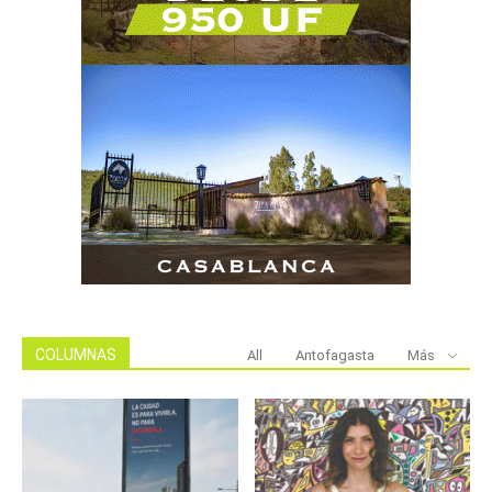
COLUMNAS
All
Antofagasta
Más