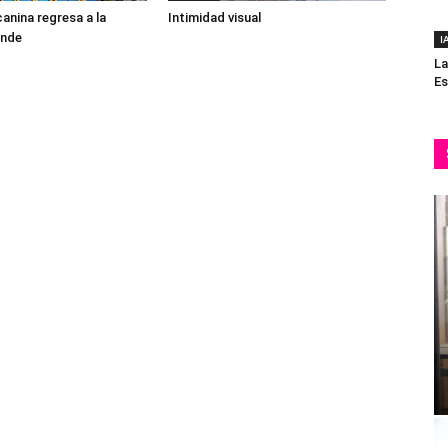
canina regresa a la
Intimidad visual
ande
I
La
Es