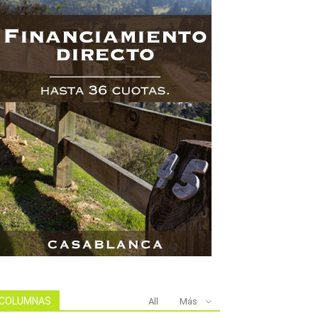
COLUMNAS
All
Más