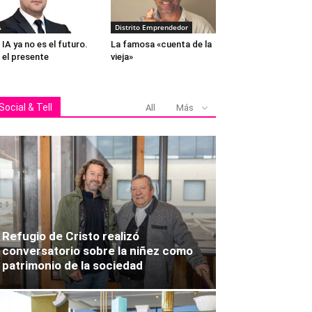
A
Distrito Emprendedor
 IA ya no es el futuro.
La famosa «cuenta de la
 el presente
vieja»
Social & Tell
All
Más
Refugio de Cristo realizó
conversatorio sobre la niñez como
patrimonio de la sociedad