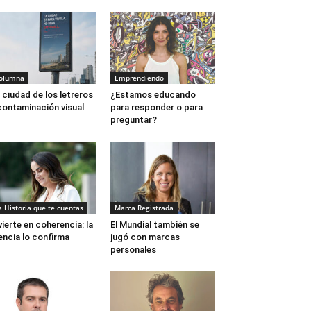
olumna
Emprendiendo
 ciudad de los letreros
¿Estamos educando
contaminación visual
para responder o para
preguntar?
a Historia que te cuentas
Marca Registrada
vierte en coherencia: la
El Mundial también se
encia lo confirma
jugó con marcas
personales