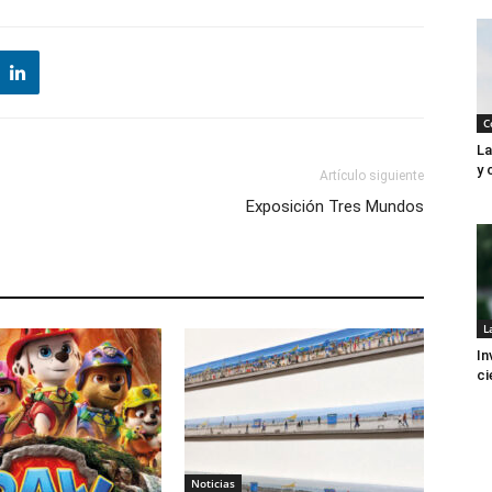
C
La
y 
Artículo siguiente
Exposición Tres Mundos
L
In
ci
Noticias