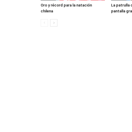
Oro y récord para la natación
La patrulla 
chilena
pantalla gr