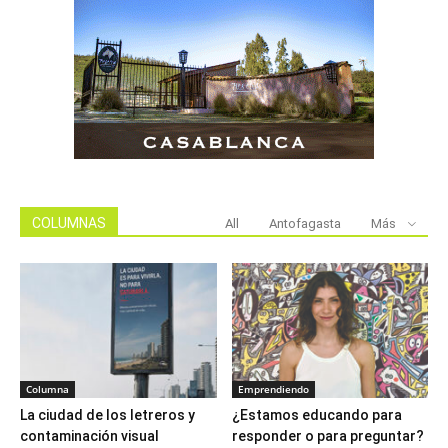
COLUMNAS
All
Antofagasta
Más
Columna
Emprendiendo
La ciudad de los letreros y
¿Estamos educando para
contaminación visual
responder o para preguntar?