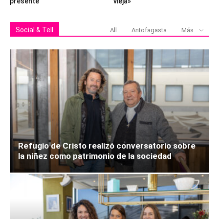
presente
vieja»
Social & Tell
All
Antofagasta
Más
Refugio de Cristo realizó conversatorio sobre
la niñez como patrimonio de la sociedad