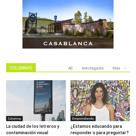
COLUMNAS
All
Antofagasta
Más
Columna
Emprendiendo
La ciudad de los letreros y
¿Estamos educando para
contaminación visual
responder o para preguntar?