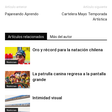
Artículo anterior
Artículo siguiente
Pajareando Aprendo
Cartelera Mayo Temporada
Artística
Artículos relacionados
Más del autor
Oro y récord para la natación chilena
Noticias
La patrulla canina regresa a la pantalla
grande
Noticias
Intimidad visual
Noticias