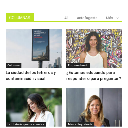
COLUMNAS
All
Antofagasta
Más
Columna
Emprendiendo
La ciudad de los letreros y
¿Estamos educando para
contaminación visual
responder o para preguntar?
La Historia que te cuentas
Marca Registrada