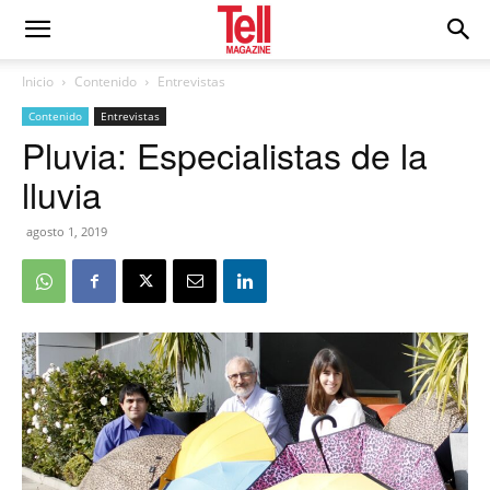
Inicio
Contenido
Entrevistas
Contenido
Entrevistas
Pluvia: Especialistas de la
lluvia
agosto 1, 2019