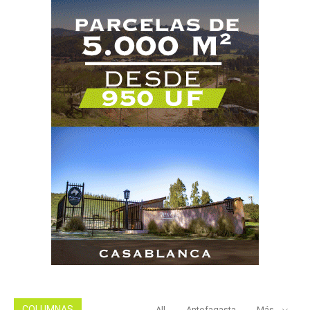
COLUMNAS
All
Antofagasta
Más