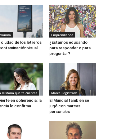
olumna
Emprendiendo
 ciudad de los letreros
¿Estamos educando
contaminación visual
para responder o para
preguntar?
a Historia que te cuentas
Marca Registrada
vierte en coherencia: la
El Mundial también se
encia lo confirma
jugó con marcas
personales