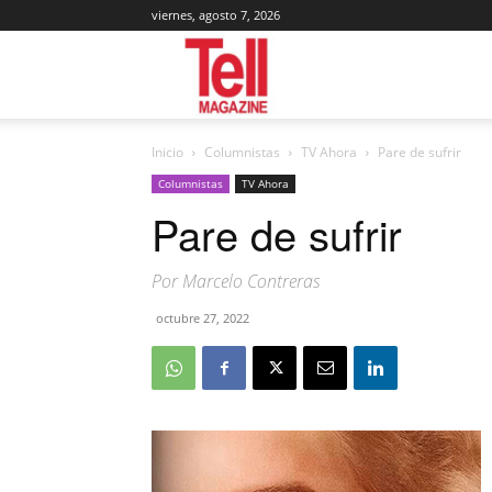
viernes, agosto 7, 2026
Tell
Inicio
Columnistas
TV Ahora
Pare de sufrir
Magazine
Columnistas
TV Ahora
Pare de sufrir
Por Marcelo Contreras
octubre 27, 2022