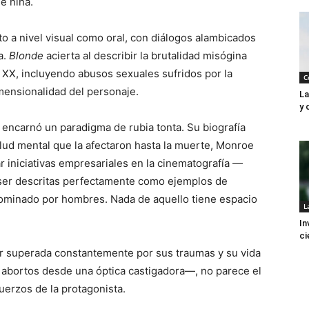
e niña.
to a nivel visual como oral, con diálogos alambicados
a.
Blonde
acierta al describir la brutalidad misógina
 XX, incluyendo abusos sexuales sufridos por la
C
imensionalidad del personaje.
La
y 
 encarnó un paradigma de rubia tonta. Su biografía
lud mental que la afectaron hasta la muerte, Monroe
r iniciativas empresariales en la cinematografía —
ser descritas perfectamente como ejemplos de
minado por hombres. Nada de aquello tiene espacio
L
In
ci
r superada constantemente por sus traumas y su vida
 abortos desde una óptica castigadora—, no parece el
fuerzos de la protagonista.