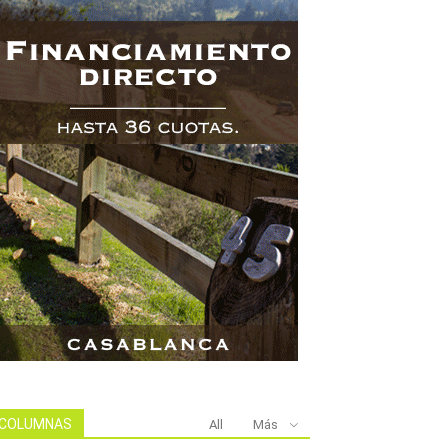
COLUMNAS
All
Más