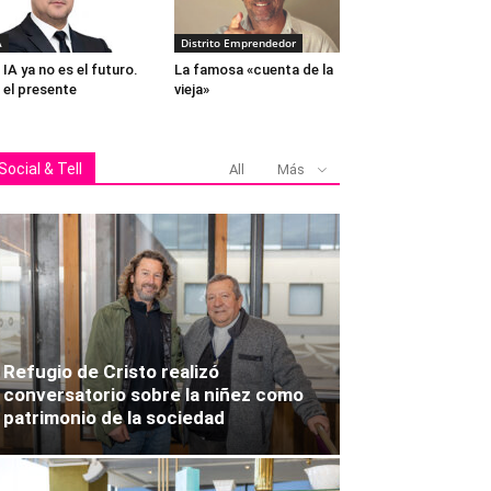
A
Distrito Emprendedor
 IA ya no es el futuro.
La famosa «cuenta de la
 el presente
vieja»
Social & Tell
All
Más
Refugio de Cristo realizó
conversatorio sobre la niñez como
patrimonio de la sociedad