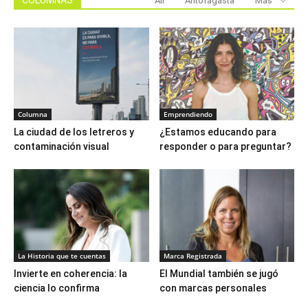
COLUMNAS
All
Antofagasta
Más
Columna
Emprendiendo
La ciudad de los letreros y
¿Estamos educando para
contaminación visual
responder o para preguntar?
La Historia que te cuentas
Marca Registrada
Invierte en coherencia: la
El Mundial también se jugó
ciencia lo confirma
con marcas personales