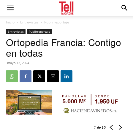
Inicio
Entrevistas
Publirreportaje
Entrevistas
Publirreportaje
Ortopedia Francia: Contigo
en todas
mayo 13, 2024
1
de 10