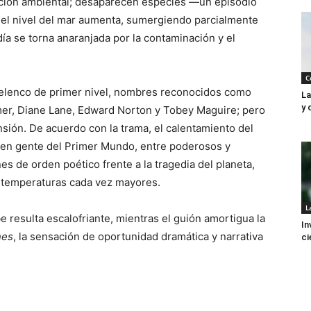
mación ambiental; desaparecen especies —un episodio
; el nivel del mar aumenta, sumergiendo parcialmente
día se torna anaranjada por la contaminación y el
C
elenco de primer nivel, nombres reconocidos como
La
y 
mer, Diane Lane, Edward Norton y Tobey Maguire; pero
nsión. De acuerdo con la trama, el calentamiento del
es en gente del Primer Mundo, entre poderosos y
es de orden poético frente a la tragedia del planeta,
 temperaturas cada vez mayores.
L
e resulta escalofriante, mientras el guión amortigua la
In
nes
, la sensación de oportunidad dramática y narrativa
ci