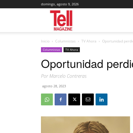
domingo, agosto 9, 2026
Tell
Inicio
Columnistas
TV Ahora
Oportunidad perdi
Magazine
Columnistas
TV Ahora
Oportunidad perd
Por Marcelo Contreras
agosto 28, 2023