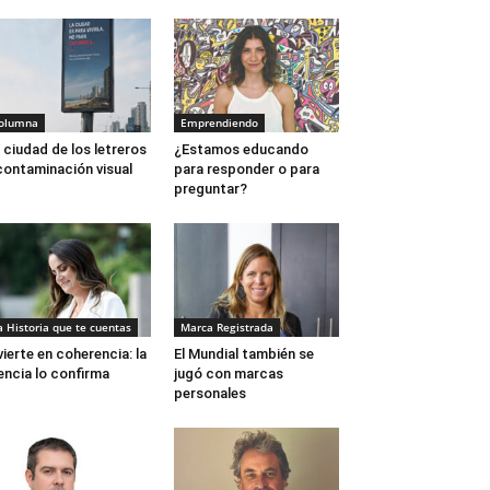
olumna
Emprendiendo
 ciudad de los letreros
¿Estamos educando
contaminación visual
para responder o para
preguntar?
a Historia que te cuentas
Marca Registrada
vierte en coherencia: la
El Mundial también se
encia lo confirma
jugó con marcas
personales