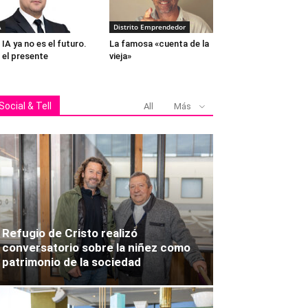
A
Distrito Emprendedor
 IA ya no es el futuro.
La famosa «cuenta de la
 el presente
vieja»
Social & Tell
All
Más
Refugio de Cristo realizó
conversatorio sobre la niñez como
patrimonio de la sociedad