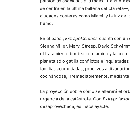
patologías asociadas a la radical transfor
se centra en la última ballena del planeta—
ciudades costeras como Miami, y la luz del 
humo.
En el papel,
Extrapolaciones
cuenta con un 
Sienna Miller, Meryl Streep, David Schwim
el tratamiento bordea lo relamido y la prete
planeta sólo gatilla conflictos e inquietud
familias acomodadas, proclives a divagacion
cocinándose, irremediablemente, mediante
La proyección sobre cómo se alterará el orb
urgencia de la catástrofe. Con
Extrapolacio
desaprovechada, es insoslayable.