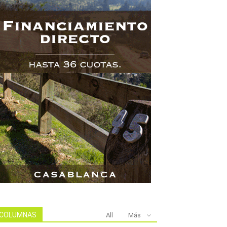
COLUMNAS
All
Más