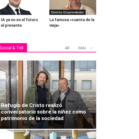
A
Distrito Emprendedor
 IA ya no es el futuro.
La famosa «cuenta de la
 el presente
vieja»
Social & Tell
All
Más
Refugio de Cristo realizó
conversatorio sobre la niñez como
patrimonio de la sociedad