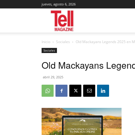
jueves, agosto 6, 2026
Tell
Inicio
Sociales
Old Mackayans Legends 2025 en 
Magazine
Sociales
Old Mackayans Legen
abril 29, 2025