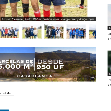
Cristián Menéndez, Carlos Wobbe, Cristián Salas, Rodrigo Pérez y Adolfo López
C
La
y 
L
In
ci
a del Mar