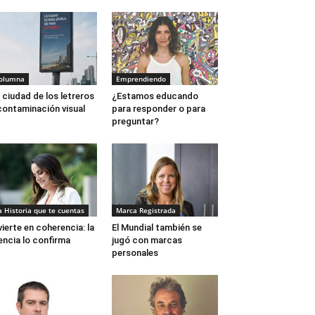
Silvia 
olumna
Emprendiendo
 ciudad de los letreros
¿Estamos educando
contaminación visual
para responder o para
preguntar?
a Historia que te cuentas
Marca Registrada
vierte en coherencia: la
El Mundial también se
encia lo confirma
jugó con marcas
personales