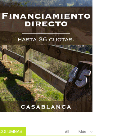
COLUMNAS
All
Más