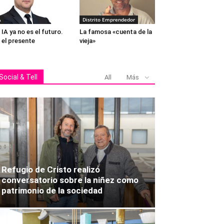
A
Distrito Emprendedor
 IA ya no es el futuro.
La famosa «cuenta de la
 el presente
vieja»
Social & Tell
All
Más
Refugio de Cristo realizó
conversatorio sobre la niñez como
patrimonio de la sociedad