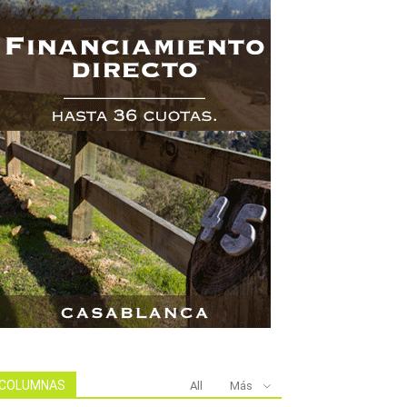
COLUMNAS
All
Más