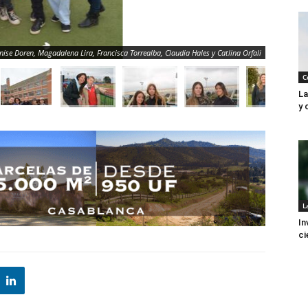
nise Doren, Magadalena Lira, Francisca Torrealba, Claudia Hales y Catlina Orfali
C
La
y 
L
In
ci