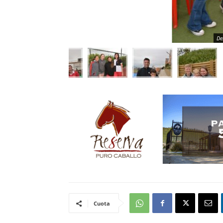
De
Cuota