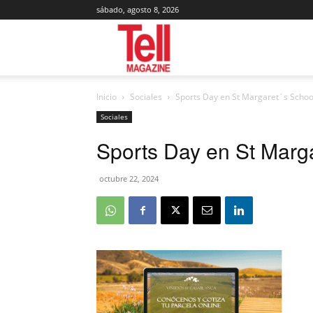
sábado, agosto 8, 2026
Tell
Inicio
Sociales
Sports Day en St Margaret´s Schoo
Magazine
Sociales
Sports Day en St Marg
octubre 22, 2024