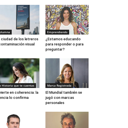
olumna
Emprendiendo
 ciudad de los letreros
¿Estamos educando
contaminación visual
para responder o para
preguntar?
a Historia que te cuentas
Marca Registrada
vierte en coherencia: la
El Mundial también se
encia lo confirma
jugó con marcas
personales