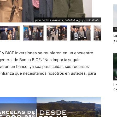
Juan Carlos Eyzaguirre, Soledad Vega y Pablo Raab.
C
La
y 
CE y BICE Inversiones se reunieron en un encuentro
general de Banco BICE: “Nos importa seguir
ve en un banco, ya sea para cuidar, sus recursos
 confianza que necesitamos nosotros en ustedes, para
L
In
ci