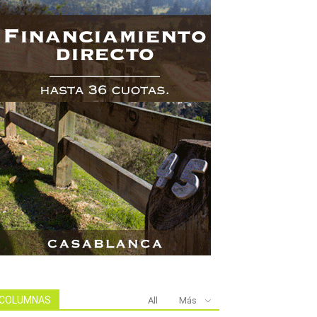
COLUMNAS
All
Más