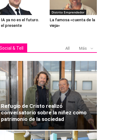
A
Distrito Emprendedor
 IA ya no es el futuro.
La famosa «cuenta de la
 el presente
vieja»
Social & Tell
All
Más
Refugio de Cristo realizó
conversatorio sobre la niñez como
patrimonio de la sociedad