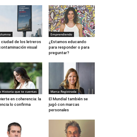
Arturo Quintanilla, José Pedro Balmaceda, Isabel Vásqu
olumna
Emprendiendo
 ciudad de los letreros
¿Estamos educando
contaminación visual
para responder o para
preguntar?
a Historia que te cuentas
Marca Registrada
vierte en coherencia: la
El Mundial también se
encia lo confirma
jugó con marcas
personales