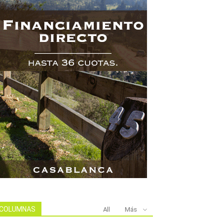
COLUMNAS
All
Más