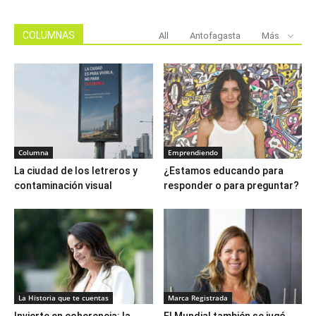
COLUMNAS
All
Antofagasta
Más
Columna
Emprendiendo
La ciudad de los letreros y
¿Estamos educando para
contaminación visual
responder o para preguntar?
La Historia que te cuentas
Marca Registrada