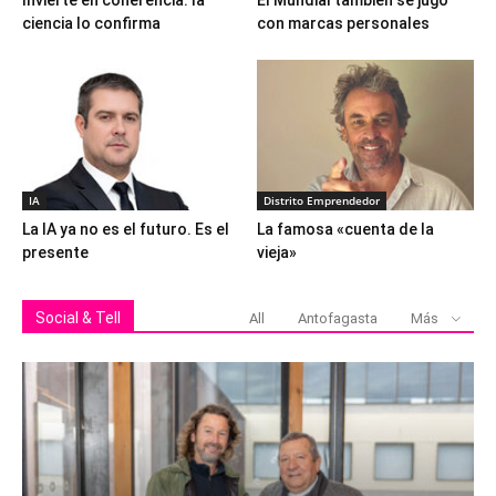
Invierte en coherencia: la
El Mundial también se jugó
ciencia lo confirma
con marcas personales
IA
Distrito Emprendedor
La IA ya no es el futuro. Es el
La famosa «cuenta de la
presente
vieja»
Social & Tell
All
Antofagasta
Más