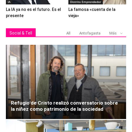
IA
Distrito Emprendedor
La IA ya no es el futuro. Es el
La famosa «cuenta de la
presente
vieja»
Social & Tell
All
Antofagasta
Más
Refugio de Cristo realizó conversatorio sobre
la niñez como patrimonio de la sociedad