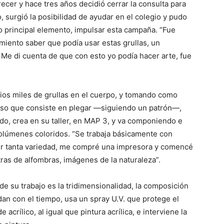
cer y hace tres años decidió cerrar la consulta para
, surgió la posibilidad de ayudar en el colegio y pudo
o principal elemento, impulsar esta campaña. “Fue
iento saber que podía usar estas grullas, un
 Me di cuenta de que con esto yo podía hacer arte, fue
rios miles de grullas en el cuerpo, y tomando como
ceso que consiste en plegar —siguiendo un patrón—,
do, crea en su taller, en MAP 3, y va componiendo e
volúmenes coloridos. “Se trabaja básicamente con
uir tanta variedad, me compré una impresora y comencé
tras de alfombras, imágenes de la naturaleza”.
e su trabajo es la tridimensionalidad, la composición
dan con el tiempo, usa un spray U.V. que protege el
 acrílico, al igual que pintura acrílica, e interviene la