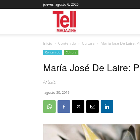
jueves, agosto 6, 2026
Tell
Inicio
Contenido
Cultura
María José De Laire: 
Magazine
Contenido
Cultura
María José De Laire: 
Artista
agosto 30, 2019