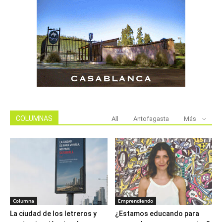
COLUMNAS
All
Antofagasta
Más
Columna
Emprendiendo
La ciudad de los letreros y
¿Estamos educando para