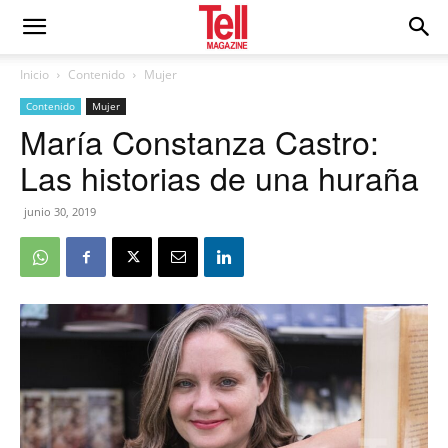
Inicio
Contenido
Mujer
Contenido
Mujer
María Constanza Castro:
Las historias de una huraña
junio 30, 2019