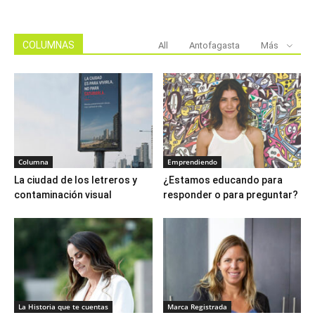
COLUMNAS
All
Antofagasta
Más
Columna
Emprendiendo
La ciudad de los letreros y
¿Estamos educando para
contaminación visual
responder o para preguntar?
La Historia que te cuentas
Marca Registrada