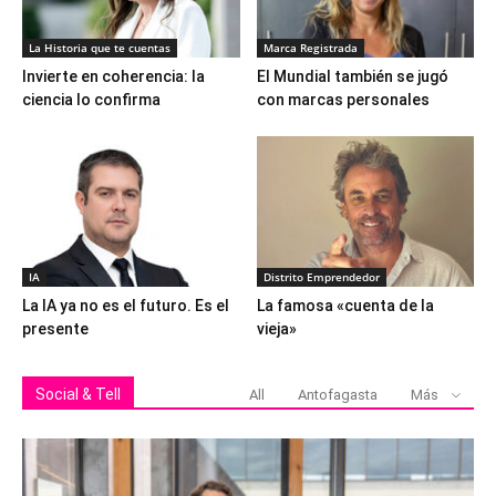
La Historia que te cuentas
Marca Registrada
Invierte en coherencia: la
El Mundial también se jugó
ciencia lo confirma
con marcas personales
IA
Distrito Emprendedor
La IA ya no es el futuro. Es el
La famosa «cuenta de la
presente
vieja»
Social & Tell
All
Antofagasta
Más