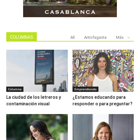
COLUMNAS
All
Antofagasta
Más
Columna
Emprendiendo
La ciudad de los letreros y
¿Estamos educando para
contaminación visual
responder o para preguntar?