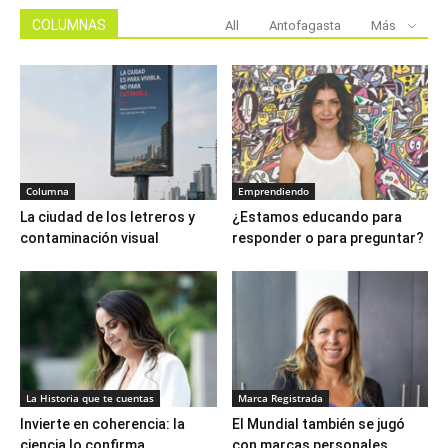
COLUMNAS
All
Antofagasta
Más
Columna
Emprendiendo
La ciudad de los letreros y
¿Estamos educando para
contaminación visual
responder o para preguntar?
La Historia que te cuentas
Marca Registrada
Invierte en coherencia: la
El Mundial también se jugó
ciencia lo confirma
con marcas personales