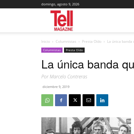
domingo, agosto 9, 2026
Tell
Inicio
Columnistas
Presta Oído
La única banda 
Magazine
Columnistas
Presta Oído
La única banda qu
Por Marcelo Contreras
diciembre 9, 2019