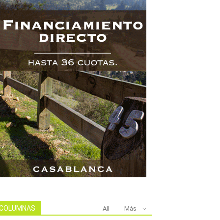
COLUMNAS
All
Más