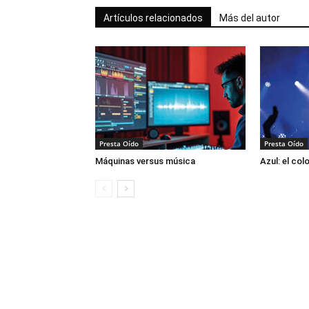
Artículos relacionados
Más del autor
Presta Oído
Presta Oído
Máquinas versus música
Azul: el col