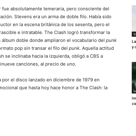
 fue absolutamente temeraria, pero consciente del
ión. Stevens era un arma de doble filo. Había sido
ctor en la escena británica de los sesenta, pero el
rascible e intratable. The Clash logró transformar la
C
un álbum doble donde ampliaron el vocabulario del
punk
La
y 
rmato pop sin transar el filo del
punk
. Aquella actitud
sh se inclinaba hacia la izquierda, obligó a CBS a
cinueve canciones, al precio de uno.
a por el disco lanzado en diciembre de 1979 en
omocional que hasta hoy hace honor a The Clash: la
L
In
ci