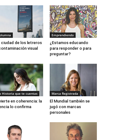
olumna
Emprendiendo
 ciudad de los letreros
¿Estamos educando
contaminación visual
para responder o para
preguntar?
a Historia que te cuentas
Marca Registrada
vierte en coherencia: la
El Mundial también se
encia lo confirma
jugó con marcas
personales