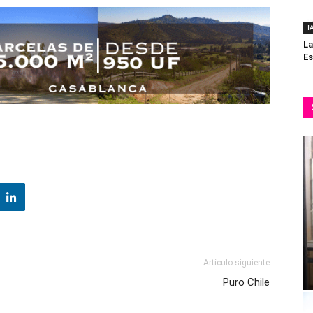
I
La
Es
Artículo siguiente
Puro Chile