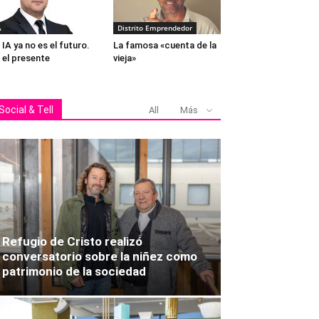
A
Distrito Emprendedor
 IA ya no es el futuro.
La famosa «cuenta de la
 el presente
vieja»
Social & Tell
All
Más
Refugio de Cristo realizó
conversatorio sobre la niñez como
patrimonio de la sociedad