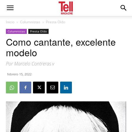
Inicio
Columnistas
Presta Oído
Columnistas
Presta Oído
Como cantante, excelente
modelo
Por Marcelo Contreras v
febrero 15, 2022