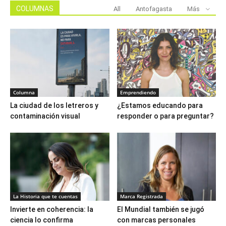
COLUMNAS
All
Antofagasta
Más
Columna
Emprendiendo
La ciudad de los letreros y
¿Estamos educando para
contaminación visual
responder o para preguntar?
La Historia que te cuentas
Marca Registrada
Invierte en coherencia: la
El Mundial también se jugó
ciencia lo confirma
con marcas personales