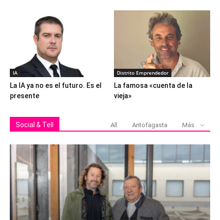
IA
Distrito Emprendedor
La IA ya no es el futuro. Es el
La famosa «cuenta de la
presente
vieja»
Social & Tell
All
Antofagasta
Más