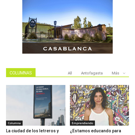
COLUMNAS
All
Antofagasta
Más
Columna
Emprendiendo
La ciudad de los letreros y
¿Estamos educando para