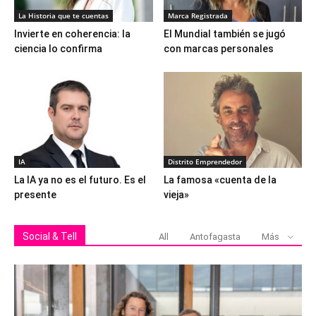
La Historia que te cuentas
Marca Registrada
Invierte en coherencia: la
El Mundial también se jugó
ciencia lo confirma
con marcas personales
IA
Distrito Emprendedor
La IA ya no es el futuro. Es el
La famosa «cuenta de la
presente
vieja»
Social & Tell
All
Antofagasta
Más