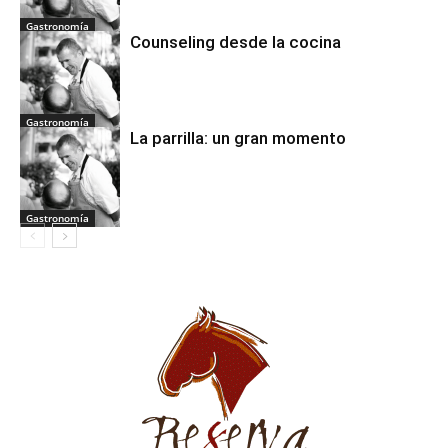
Gastronomía
Counseling desde la cocina
Gastronomía
La parrilla: un gran momento
Gastronomía