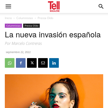
Inicio
Columnistas
Presta Oído
Columnistas
Presta Oído
La nueva invasión española
Por Marcelo Contreras
septiembre 22, 2022