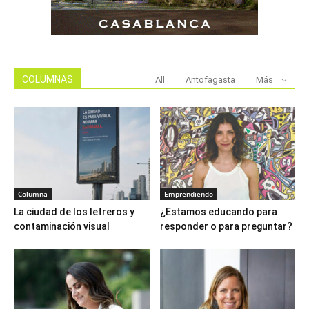
COLUMNAS
All
Antofagasta
Más
Columna
Emprendiendo
La ciudad de los letreros y
¿Estamos educando para
contaminación visual
responder o para preguntar?