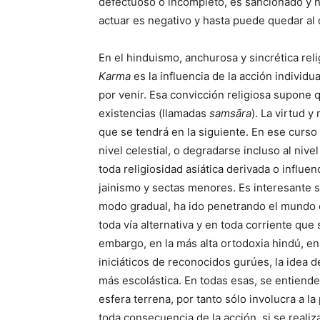
defectuoso o incompleto, es sancionado y no
actuar es negativo y hasta puede quedar al
En el hinduismo, anchurosa y sincrética rel
Karma
es la influencia de la acción individu
por venir. Esa convicción religiosa supone
existencias (llamadas
samsāra
). La virtud 
que se tendrá en la siguiente. En ese curs
nivel celestial, o degradarse incluso al nive
toda religiosidad asiática derivada o influ
jainismo y sectas menores. Es interesante s
modo gradual, ha ido penetrando el mundo c
toda vía alternativa y en toda corriente que
embargo, en la más alta ortodoxia hindú, en e
iniciáticos de reconocidos gurúes, la idea 
más escolástica. En todas esas, se entiend
esfera terrena, por tanto sólo involucra a la
toda consecuencia de la acción, si se reali