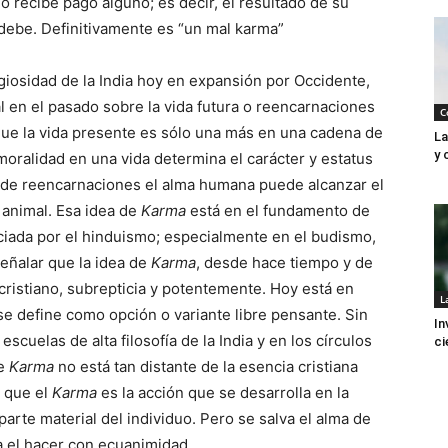
 recibe pago alguno; es decir, el resultado de su
 debe. Definitivamente es “un mal karma”
igiosidad de la India hoy en expansión por Occidente,
al en el pasado sobre la vida futura o reencarnaciones
C
 que la vida presente es sólo una más en una cadena de
La
y 
y moralidad en una vida determina el carácter y estatus
o de reencarnaciones el alma humana puede alcanzar el
l animal. Esa idea de
Karma
está en el fundamento de
enciada por el hinduismo; especialmente en el budismo,
eñalar que la idea de
Karma
, desde hace tiempo y de
ristiano, subrepticia y potentemente. Hoy está en
L
 se define como opción o variante libre pensante. Sin
In
scuelas de alta filosofía de la India y en los círculos
ci
de
Karma
no está tan distante de la esencia cristiana
e que el
Karma
es la acción que se desarrolla en la
 parte material del individuo. Pero se salva el alma de
za el hacer con ecuanimidad.