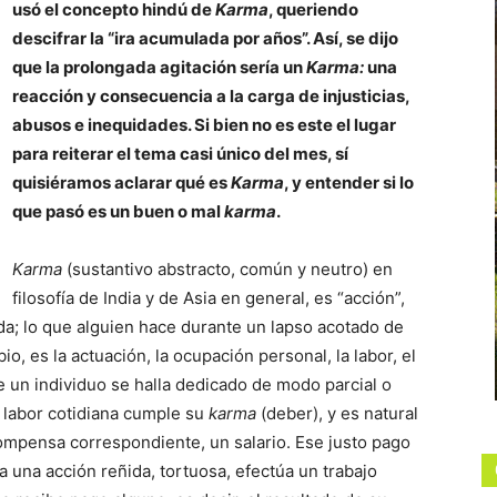
usó el concepto hindú de
Karma
, queriendo
descifrar la “ira acumulada por años”. Así, se dijo
que la prolongada agitación sería un
Karma:
una
reacción y consecuencia a la carga de injusticias,
abusos e inequidades. Si bien no es este el lugar
para reiterar el tema casi único del mes, sí
quisiéramos aclarar qué es
Karma
, y entender si lo
que pasó es un buen o mal
karma
.
Karma
(sustantivo abstracto, común y neutro) en
filosofía de India y de Asia en general, es “acción”,
da; lo que alguien hace durante un lapso acotado de
io, es la actuación, la ocupación personal, la labor, el
que un individuo se halla dedicado de modo parcial o
a labor cotidiana cumple su
karma
(deber), y es natural
compensa correspondiente, un salario. Ese justo pago
a una acción reñida, tortuosa, efectúa un trabajo