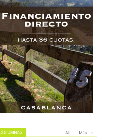
COLUMNAS
All
Más