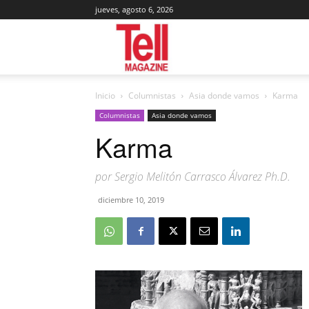
jueves, agosto 6, 2026
Tell
Inicio
Columnistas
Asia donde vamos
Karma
Magazine
Columnistas
Asia donde vamos
Karma
por Sergio Melitón Carrasco Álvarez Ph.D.
diciembre 10, 2019