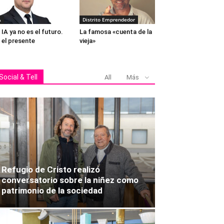
A
Distrito Emprendedor
 IA ya no es el futuro.
La famosa «cuenta de la
 el presente
vieja»
Social & Tell
All
Más
Refugio de Cristo realizó
conversatorio sobre la niñez como
patrimonio de la sociedad