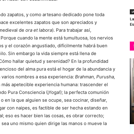
I
endo zapatos, y como artesano dedicado pone toda
La
 hace excelentes zapatos que son apreciados y
Es
medieval de
ora et labora
). Para trabajar así,
. Porque cuando la mente está tumultuosa, los nervios
s y el corazón angustiado, difícilmente habrá buen
ilo. Sin embargo la vida siempre está llena de
 ¿Cómo hallar quietud y serenidad? En la profundidad
ilencioso del alma pura está el hogar de la abundancia y
 da varios nombres a esa experiencia:
Brahman, Purusha,
la más apetecible experiencia humana: trascender el
endo Pura Consciencia (¡Yoga!); la perfecta comunión
 o en la que alguien se ocupe, sea cocinar, diseñar,
gar con naipes, es factible de ser hecha estando en
al; eso es hacer bien las cosas, es obrar correcto;
no sea uno mismo quien dirige las manos o mueve la