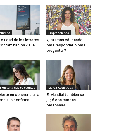
olumna
Emprendiendo
 ciudad de los letreros
¿Estamos educando
contaminación visual
para responder o para
preguntar?
a Historia que te cuentas
Marca Registrada
vierte en coherencia: la
El Mundial también se
encia lo confirma
jugó con marcas
personales