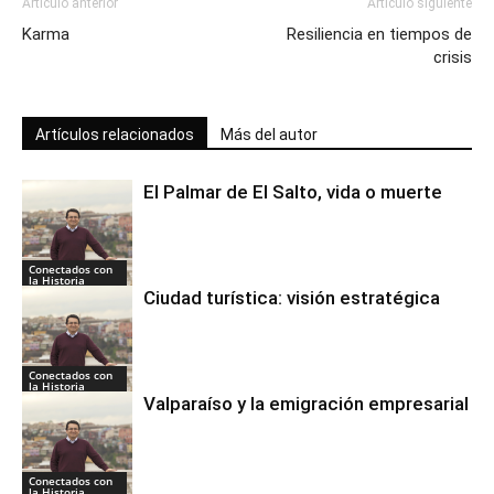
Artículo anterior
Artículo siguiente
Karma
Resiliencia en tiempos de
crisis
Artículos relacionados
Más del autor
El Palmar de El Salto, vida o muerte
Conectados con
la Historia
Ciudad turística: visión estratégica
Conectados con
la Historia
Valparaíso y la emigración empresarial
Conectados con
la Historia