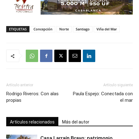
ETIQUETAS
Concepción
Norte
Santiago
Viña del Mar
Artículo anterior
Artículo siguiente
Rodrigo Riveros: Con alas
Paula Espejo: Conectada con
propias
el mar
Artículos relacionados
Más del autor
Casa Larraín Bravo: patrimonio,