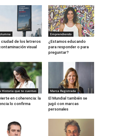
olumna
Emprendiendo
 ciudad de los letreros
¿Estamos educando
contaminación visual
para responder o para
preguntar?
a Historia que te cuentas
Marca Registrada
vierte en coherencia: la
El Mundial también se
encia lo confirma
jugó con marcas
personales