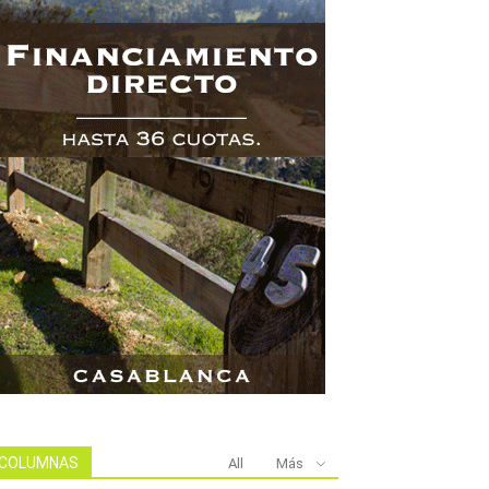
COLUMNAS
All
Más