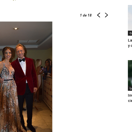
1
de 18
C
La
y 
L
In
ci