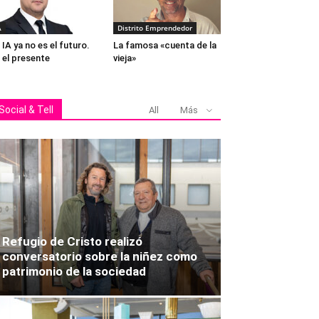
A
Distrito Emprendedor
 IA ya no es el futuro.
La famosa «cuenta de la
 el presente
vieja»
Social & Tell
All
Más
Refugio de Cristo realizó
conversatorio sobre la niñez como
patrimonio de la sociedad