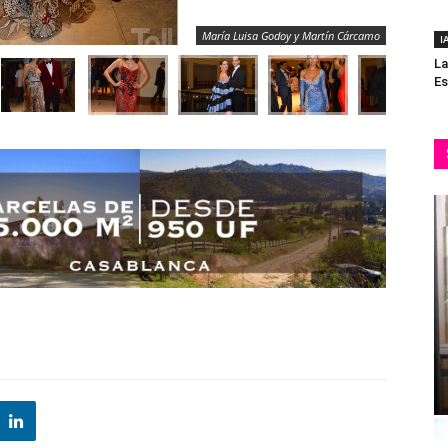
María Luisa Godoy y Martín Cárcamo
I
La
Es