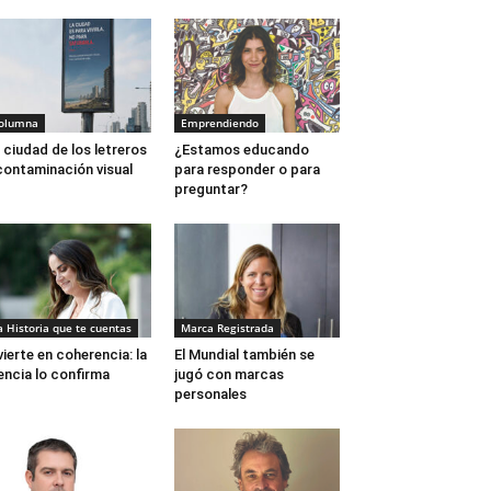
olumna
Emprendiendo
Javier Vargas, Magdale
 ciudad de los letreros
¿Estamos educando
contaminación visual
para responder o para
preguntar?
a Historia que te cuentas
Marca Registrada
vierte en coherencia: la
El Mundial también se
encia lo confirma
jugó con marcas
personales