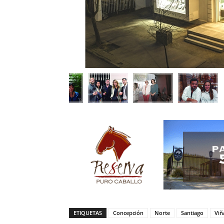
ETIQUETAS
Concepción
Norte
Santiago
Viñ