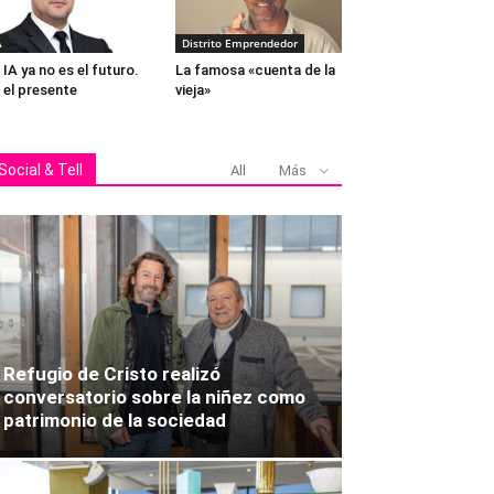
A
Distrito Emprendedor
 IA ya no es el futuro.
La famosa «cuenta de la
 el presente
vieja»
Social & Tell
All
Más
Refugio de Cristo realizó
conversatorio sobre la niñez como
patrimonio de la sociedad