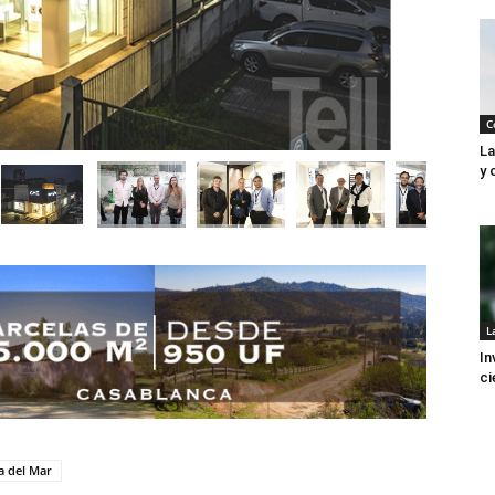
C
La
y 
L
In
ci
a del Mar