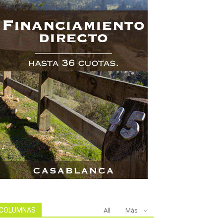
COLUMNAS
All
Más