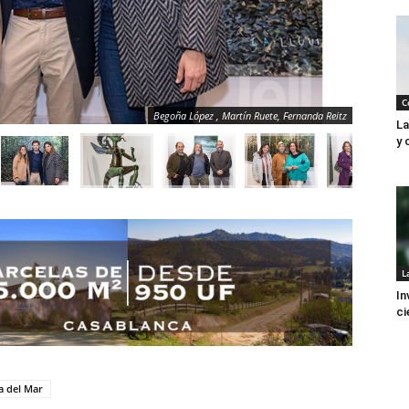
C
Begoña López , Martín Ruete, Fernanda Reitz
La
y 
L
In
ci
a del Mar