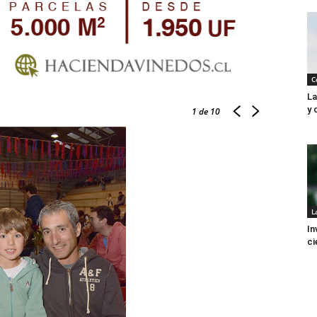
C
La
y 
1
de 10
L
In
ci