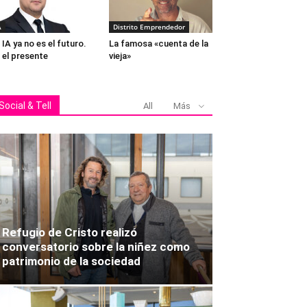
A
Distrito Emprendedor
 IA ya no es el futuro.
La famosa «cuenta de la
 el presente
vieja»
Carolina Henríquez, 
Social & Tell
All
Más
Refugio de Cristo realizó
conversatorio sobre la niñez como
patrimonio de la sociedad