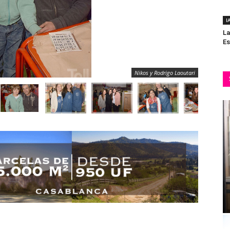
I
La
Es
Nikos y Rodrigo Laoutari