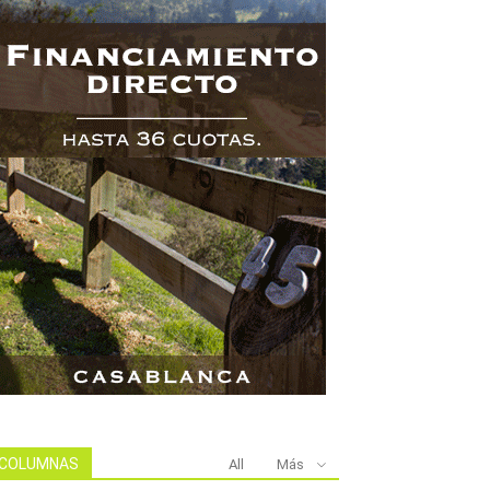
COLUMNAS
All
Más