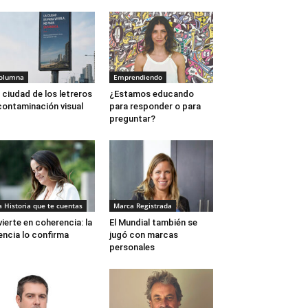
olumna
Emprendiendo
 ciudad de los letreros
¿Estamos educando
contaminación visual
para responder o para
preguntar?
a Historia que te cuentas
Marca Registrada
vierte en coherencia: la
El Mundial también se
encia lo confirma
jugó con marcas
personales