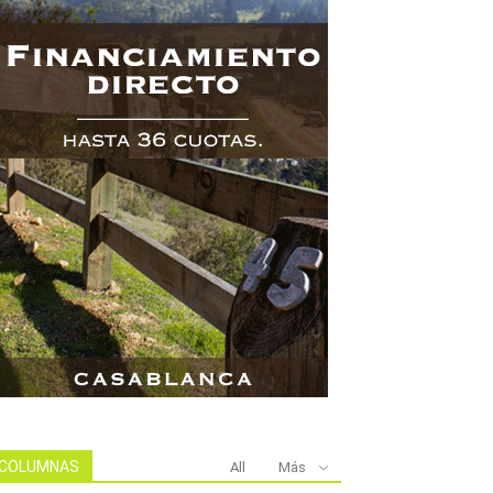
COLUMNAS
All
Más