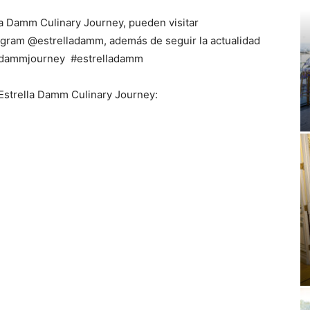
a Damm Culinary Journey, pueden visitar
agram @estrelladamm, además de seguir la actualidad
elladammjourney #estrelladamm
 Estrella Damm Culinary Journey: