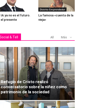
A
Distrito Emprendedor
 IA ya no es el futuro.
La famosa «cuenta de la
 el presente
vieja»
Social & Tell
All
Más
Refugio de Cristo realizó
conversatorio sobre la niñez como
patrimonio de la sociedad