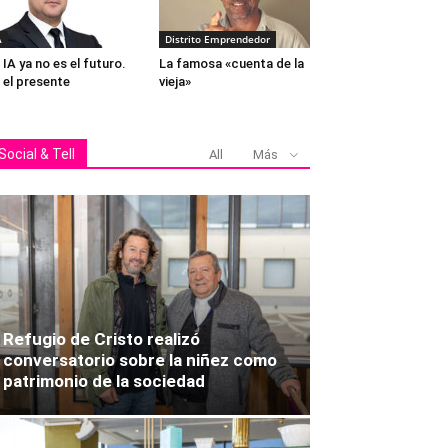
A
Distrito Emprendedor
 IA ya no es el futuro.
La famosa «cuenta de la
 el presente
vieja»
Social & Tell
All
Más
Refugio de Cristo realizó
conversatorio sobre la niñez como
patrimonio de la sociedad