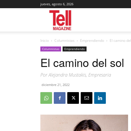
jueves, agosto 6, 2026
Tell
Inicio
Columnistas
Emprendiendo
El camino del
Magazine
Columnistas
Emprendiendo
El camino del sol
Por Alejandra Mustakis, Empresaria
diciembre 21, 2022