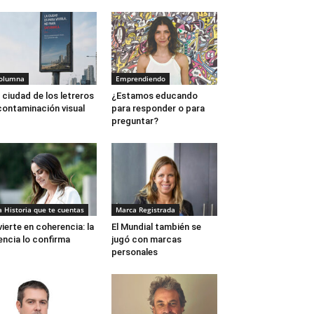
olumna
Emprendiendo
 ciudad de los letreros
¿Estamos educando
contaminación visual
para responder o para
preguntar?
a Historia que te cuentas
Marca Registrada
vierte en coherencia: la
El Mundial también se
encia lo confirma
jugó con marcas
personales