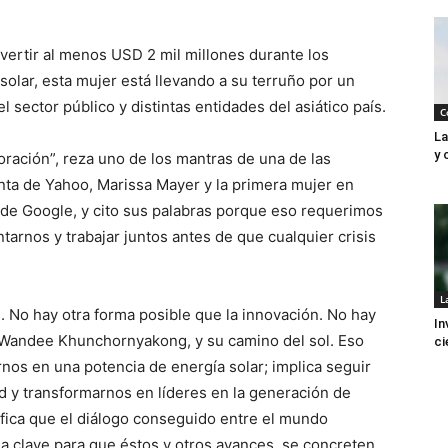
ertir al menos USD 2 mil millones durante los
olar, esta mujer está llevando a su terruño por un
 sector público y distintas entidades del asiático país.
C
La
y 
ración”, reza uno de los mantras de una de las
enta de Yahoo, Marissa Mayer y la primera mujer en
s de Google, y cito sus palabras porque eso requerimos
ntarnos y trabajar juntos antes de que cualquier crisis
L
n. No hay otra forma posible que la innovación. No hay
In
r Wandee Khunchornyakong, y su camino del sol. Eso
ci
nos en una potencia de energía solar; implica seguir
d y transformarnos en líderes en la generación de
ifica que el diálogo conseguido entre el mundo
a clave para que éstos y otros avances, se concreten,