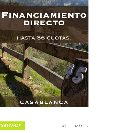
COLUMNAS
All
Más