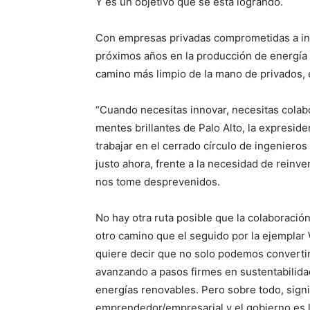
Y es un objetivo que se está logrando.
Con empresas privadas comprometidas a inv
próximos años en la producción de energía s
camino más limpio de la mano de privados, el
“Cuando necesitas innovar, necesitas colabo
mentes brillantes de Palo Alto, la expresid
trabajar en el cerrado círculo de ingeniero
justo ahora, frente a la necesidad de reinve
nos tome desprevenidos.
No hay otra ruta posible que la colaboració
otro camino que el seguido por la ejempla
quiere decir que no solo podemos convertir
avanzando a pasos firmes en sustentabilida
energías renovables. Pero sobre todo, sign
emprendedor/empresarial y el gobierno es l