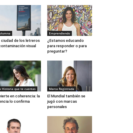
olumna
Emprendiendo
 ciudad de los letreros
¿Estamos educando
contaminación visual
para responder o para
preguntar?
a Historia que te cuentas
Marca Registrada
vierte en coherencia: la
El Mundial también se
encia lo confirma
jugó con marcas
personales