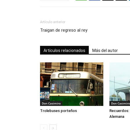
Artículo anterior
Traigan de regreso al rey
Artículos relacionados
Más del autor
Don Casimiro
Don Casimiro
Trolebuses porteños
Recuerdos: 
Alemana