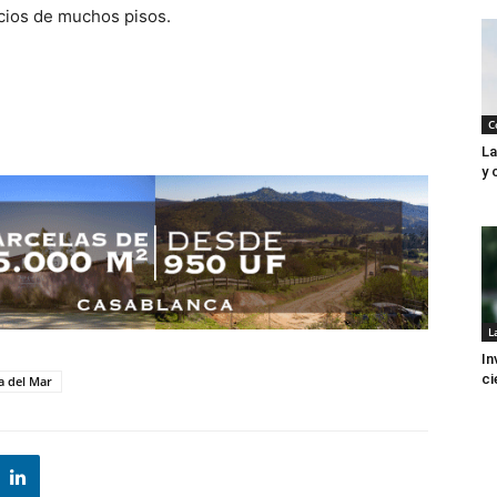
icios de muchos pisos.
C
La
y 
L
In
ci
a del Mar