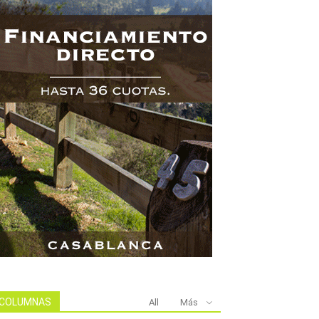
COLUMNAS
All
Más