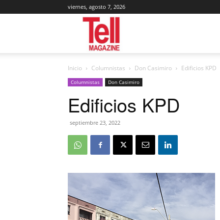
viernes, agosto 7, 2026
Tell
Inicio
Columnistas
Don Casimiro
Edificios KPD
Magazine
Columnistas
Don Casimiro
Edificios KPD
septiembre 23, 2022