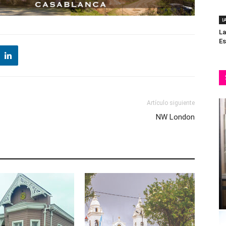
I
La
Es
Artículo siguiente
NW London