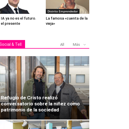
A
Distrito Emprendedor
 IA ya no es el futuro.
La famosa «cuenta de la
 el presente
vieja»
Social & Tell
All
Más
Refugio de Cristo realizó
conversatorio sobre la niñez como
patrimonio de la sociedad