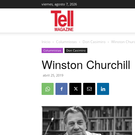
viernes, agosto 7, 2026
Tell
Inicio
Columnistas
Don Casimiro
Winston Churc
Magazine
Columnistas
Don Casimiro
Winston Churchill
abril 25, 2019