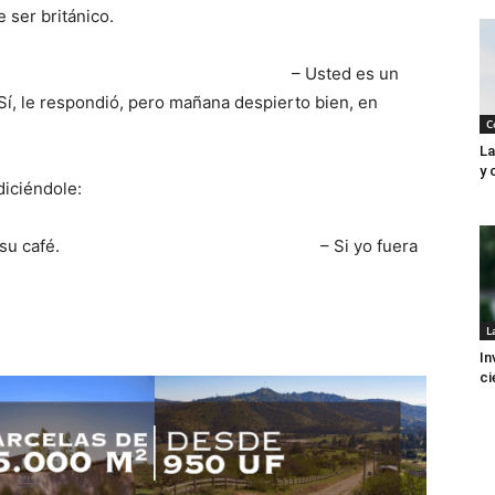
 ser británico.
ama le dijo: – Usted es un
Sí, le respondió, pero mañana despierto bien, en
C
La
y 
diciéndole:
ndría veneno a su café. – Si yo fuera
L
In
ci