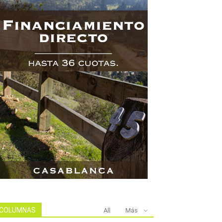
COLUMNAS
All
Más