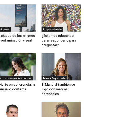
olumna
Emprendiendo
 ciudad de los letreros
¿Estamos educando
contaminación visual
para responder o para
preguntar?
a Historia que te cuentas
Marca Registrada
vierte en coherencia: la
El Mundial también se
encia lo confirma
jugó con marcas
personales